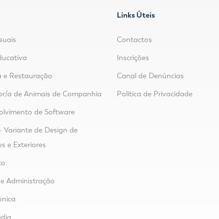
Links Úteis
suais
Contactos
ducativa
Inscrições
 e Restauração
Canal de Denúncias
or/a de Animais de Companhia
Política de Privacidade
lvimento de Software
- Variante de Design de
es e Exteriores
to
e Administração
ónica
dia