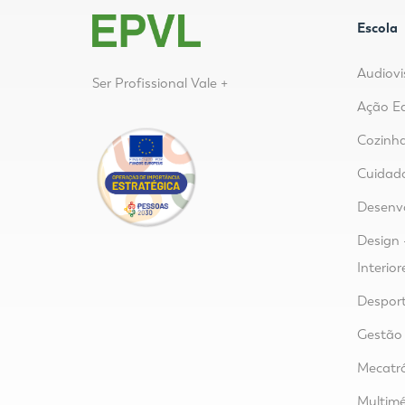
Escola
Audiovi
Ser Profissional Vale +
Ação E
Cozinha
Cuidad
Desenvo
Design 
Interior
Despor
Gestão 
Mecatr
Multimé