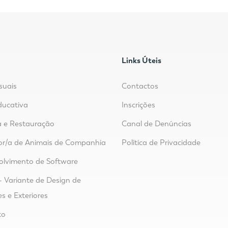
Links Úteis
suais
Contactos
ducativa
Inscrições
 e Restauração
Canal de Denúncias
or/a de Animais de Companhia
Política de Privacidade
lvimento de Software
- Variante de Design de
es e Exteriores
to