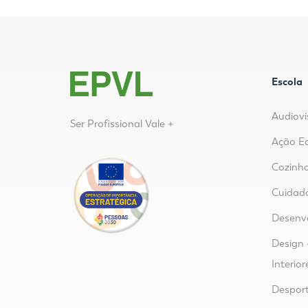
Escola
Audiovi
Ser Profissional Vale +
Ação E
Cozinha
Cuidad
Desenvo
Design 
Interior
Despor