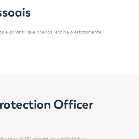
ssoais
os e garantir que apenas recolhe o estritamente
otection Officer
ridos pelo RGPD, poderá ser contactado o