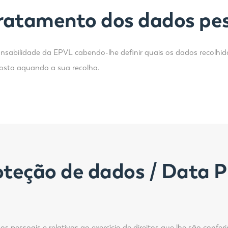
tratamento dos dados pe
nsabilidade da EPVL cabendo-lhe definir quais os dados recolhid
osta aquando a sua recolha.
teção de dados / Data Pr
 pessoais e relativas ao exercício de direitos que lhe são confe